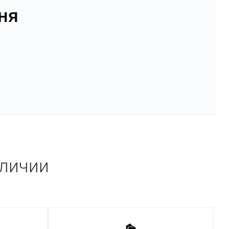
ня
аличии