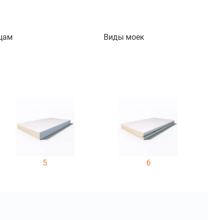
цам
Виды моек
5
6