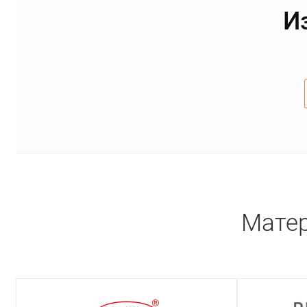
И
Матер