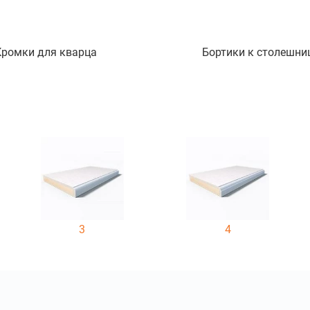
Кромки для кварца
Бортики к столешни
3
4