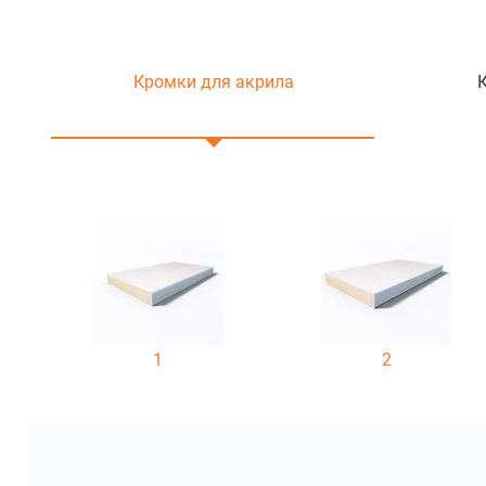
Кромки для акрила
1
2