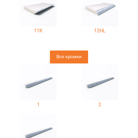
11K
12HL
Все кромки
1
2