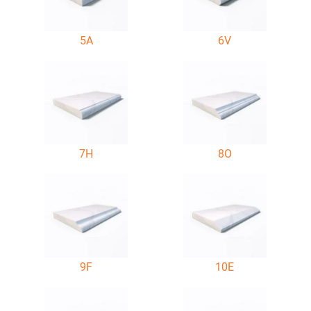
5A
6V
7H
8O
9F
10E