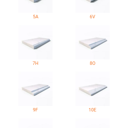
5A
6V
7H
8O
9F
10E