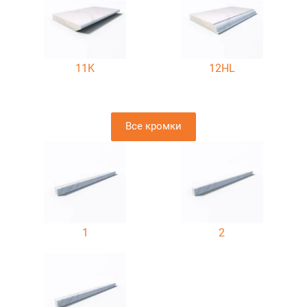
11K
12HL
Все кромки
1
2