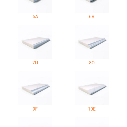
5A
6V
7H
8O
9F
10E