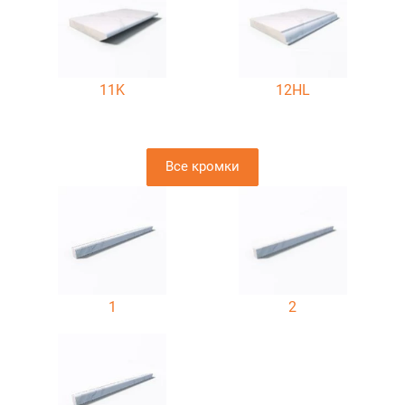
11K
12HL
Все кромки
1
2