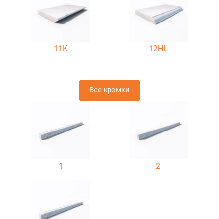
11K
12HL
Все кромки
1
2