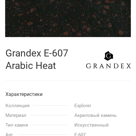
Grandex E-607
Arabic Heat
Характеристики
Коллекция
Explorer
Материал
Акриловый камень
Тип камня
Искусственный
Арт.
E-607