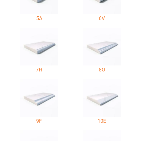
5A
6V
7H
8O
9F
10E