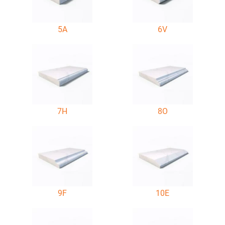
5A
6V
7H
8O
9F
10E