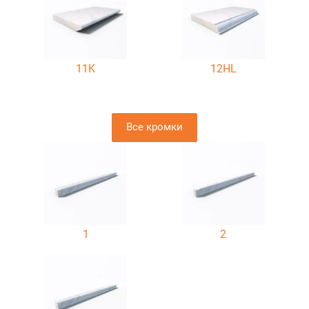
11K
12HL
Все кромки
1
2