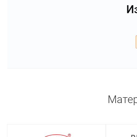
И
Матер