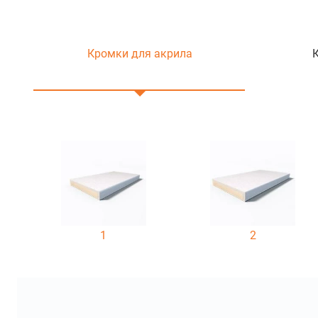
Кромки для акрила
1
2