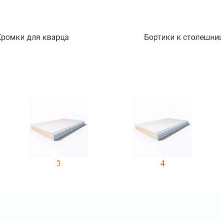
Кромки для кварца
Бортики к столешни
3
4