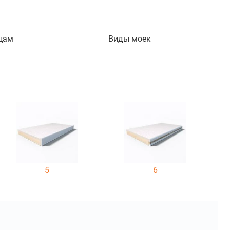
цам
Виды моек
5
6