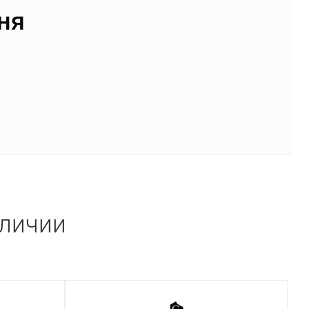
ня
аличии