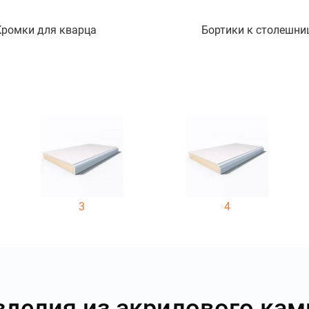
Кромки для кварца
Бортики к столешни
3
4
зделия из акрилового кам