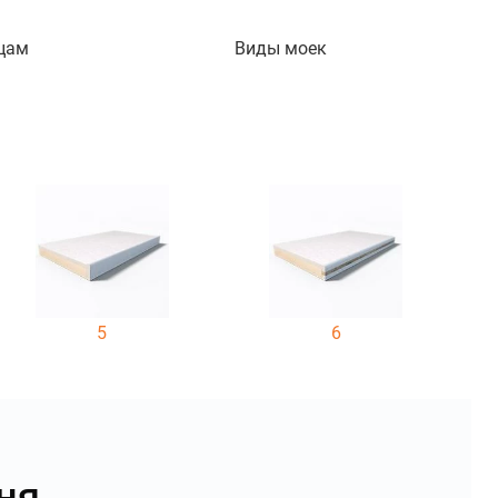
цам
Виды моек
5
6
ня