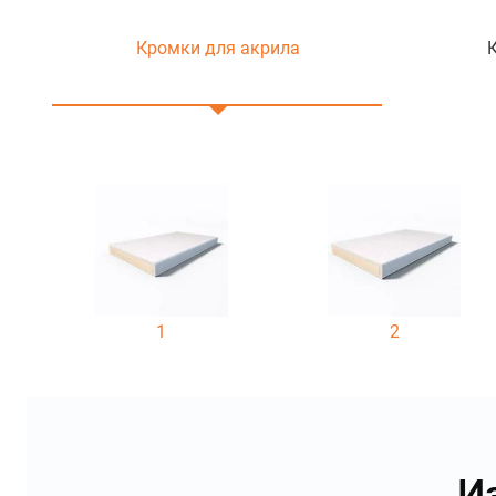
Кромки для акрила
1
2
И