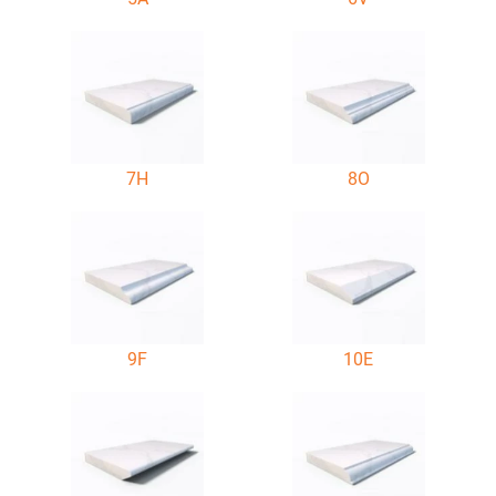
7H
8O
9F
10E