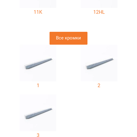
11K
12HL
Все кромки
1
2
3