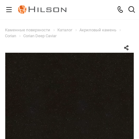
Каменные поверхности
Каталог
Акриловый камень
Corian
Corian Deep Caviar