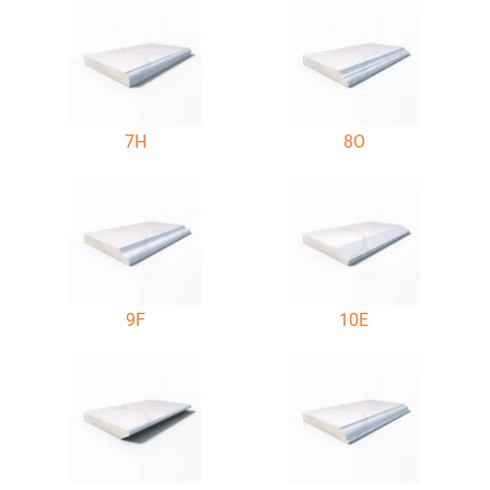
7H
8O
9F
10E