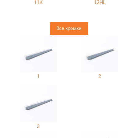
11K
12HL
Все кромки
1
2
3