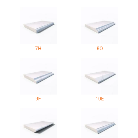
7H
8O
9F
10E