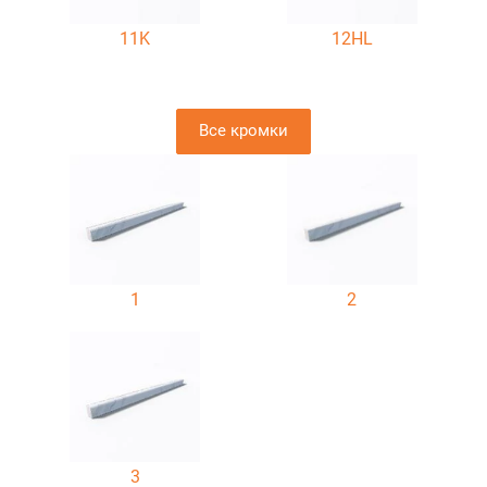
11K
12HL
Все кромки
1
2
3