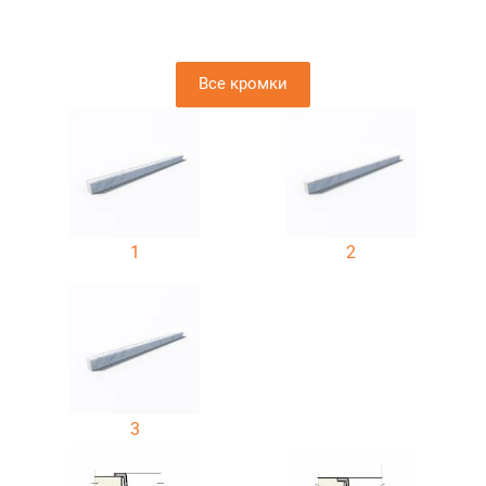
Все кромки
1
2
3