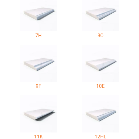
7H
8O
9F
10E
11K
12HL