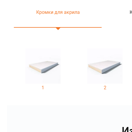
Кромки для акрила
1
2
И