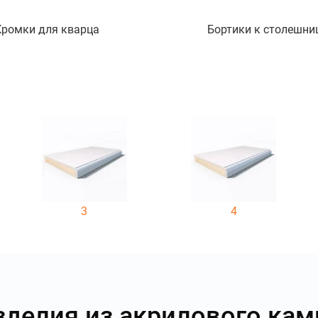
Кромки для кварца
Бортики к столешни
3
4
зделия из акрилового кам