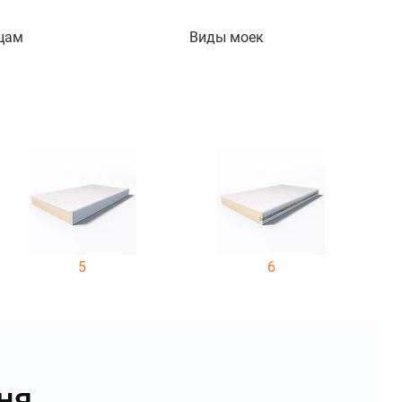
цам
Виды моек
5
6
ня