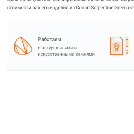
стоимости вашего изделия из Corian Serpentine Green ос
Работаем
с натуральными и
искусственными камнями