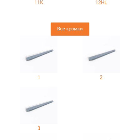
11K
12HL
Все кромки
1
2
3