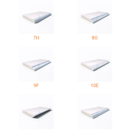
7H
8O
9F
10E