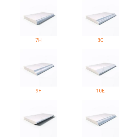
7H
8O
9F
10E