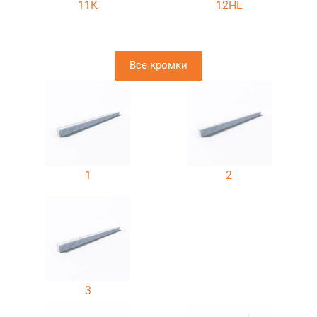
11K
12HL
Все кромки
1
2
3