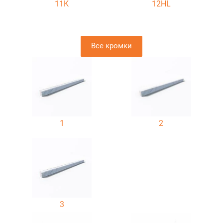
11K
12HL
Все кромки
1
2
3