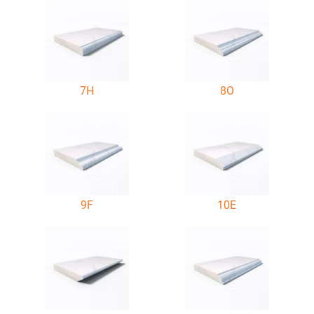
7H
8O
9F
10E