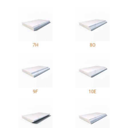
7H
8O
9F
10E