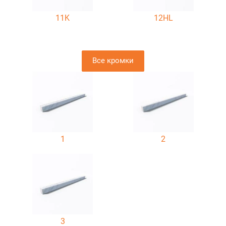
11K
12HL
Все кромки
1
2
3