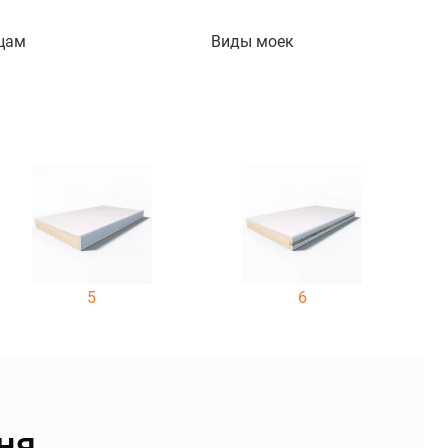
цам
Виды моек
5
6
ня