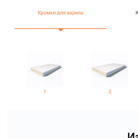
Кромки для акрила
1
2
И