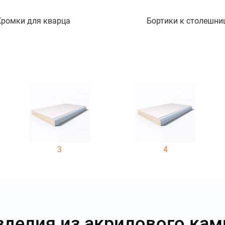
Кромки для кварца
Бортики к столешни
3
4
зделия из акрилового кам