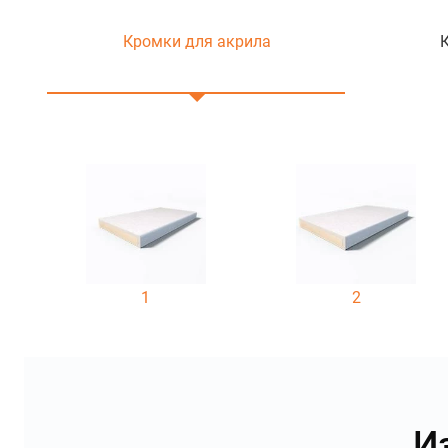
Кромки для акрила
1
2
И