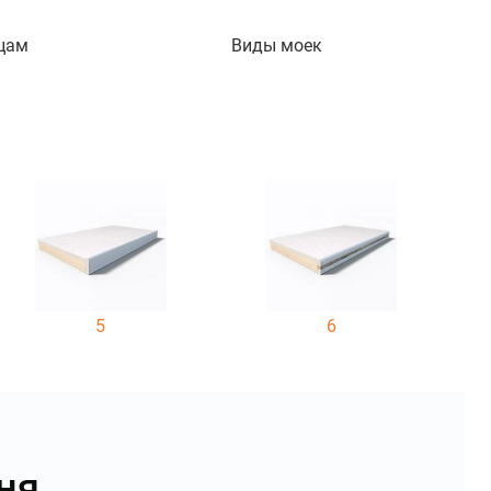
цам
Виды моек
5
6
ня