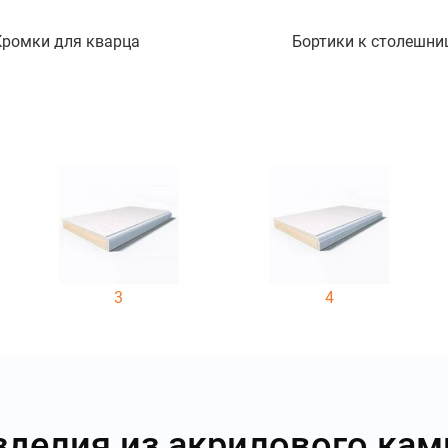
Кромки для кварца
Бортики к столешни
3
4
зделия из акрилового кам