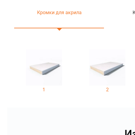
Кромки для акрила
1
2
И