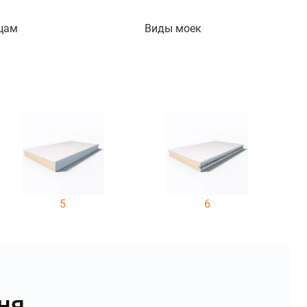
цам
Виды моек
5
6
ня