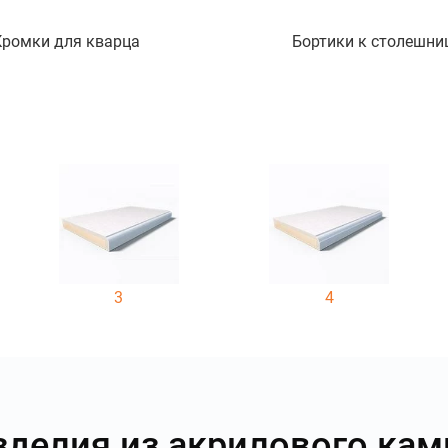
Кромки для кварца
Бортики к столешни
3
4
зделия из акрилового кам