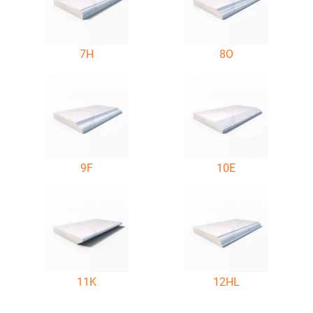
7H
8O
9F
10E
11K
12HL