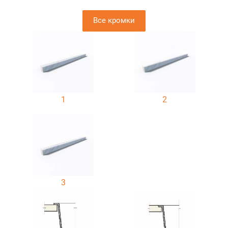
Все кромки
1
2
3