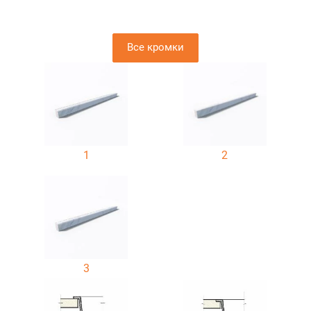
Все кромки
1
2
3