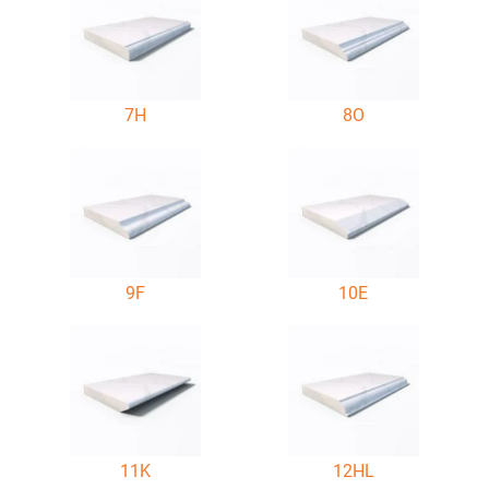
7H
8O
9F
10E
11K
12HL