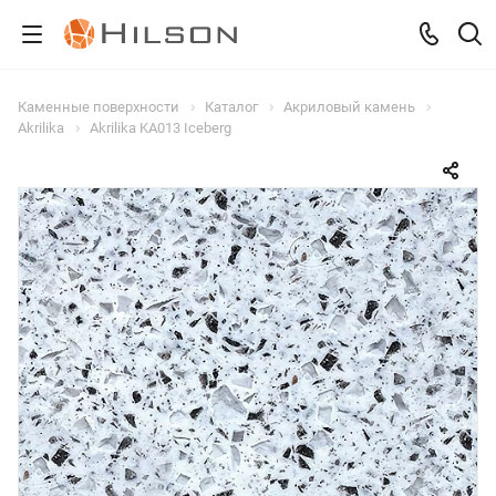
Каменные поверхности
Каталог
Акриловый камень
Akrilika
Akrilika KA013 Iceberg