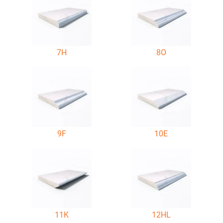
7H
8O
9F
10E
11K
12HL