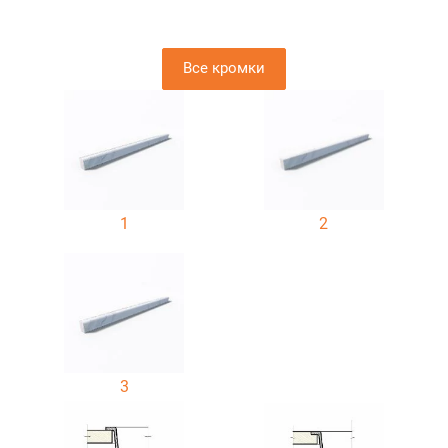
Все кромки
1
2
3