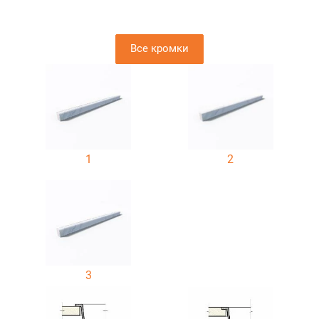
Все кромки
1
2
3