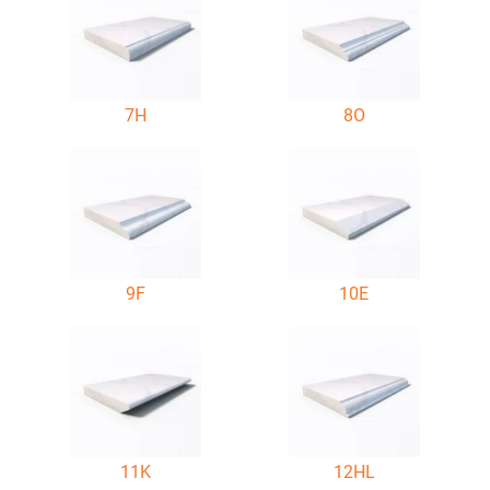
7H
8O
9F
10E
11K
12HL