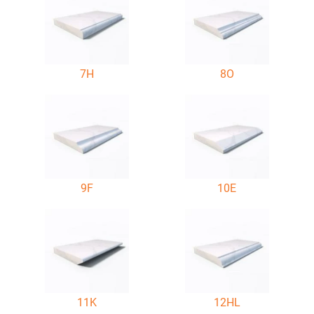
7H
8O
9F
10E
11K
12HL