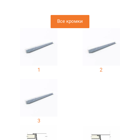
Все кромки
1
2
3