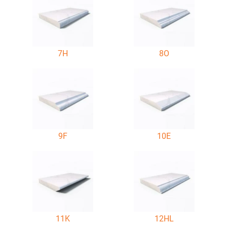
7H
8O
9F
10E
11K
12HL