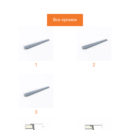
Все кромки
1
2
3