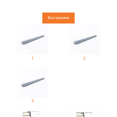
Все кромки
1
2
3