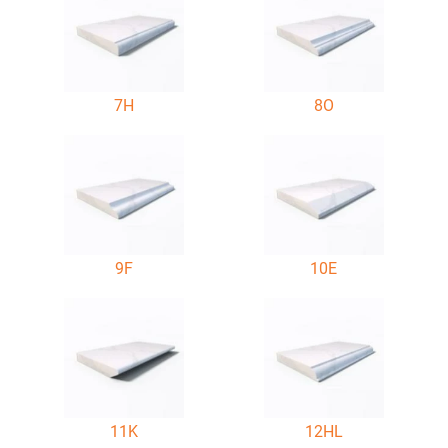
7H
8O
9F
10E
11K
12HL