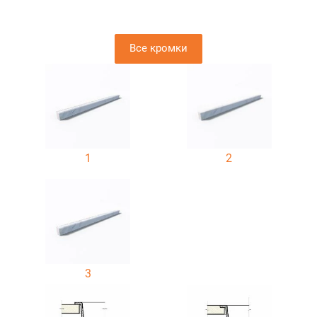
Все кромки
1
2
3