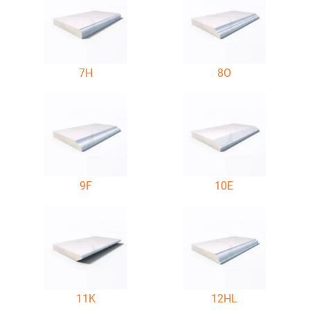
7H
8O
9F
10E
11K
12HL