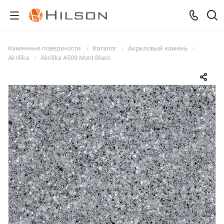
Каменные поверхности
Каталог
Акриловый камень
Akrilika
Akrilika A509 Mont Blanc