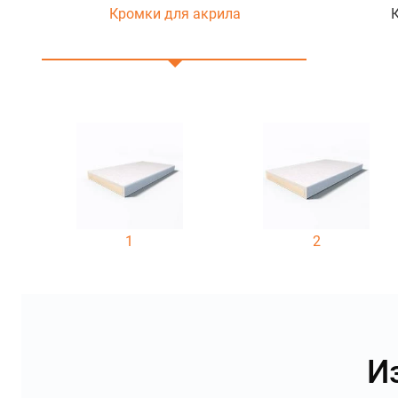
Кромки для акрила
1
2
И