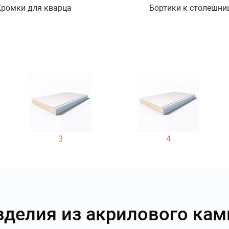
Кромки для кварца
Бортики к столешни
3
4
зделия из акрилового кам