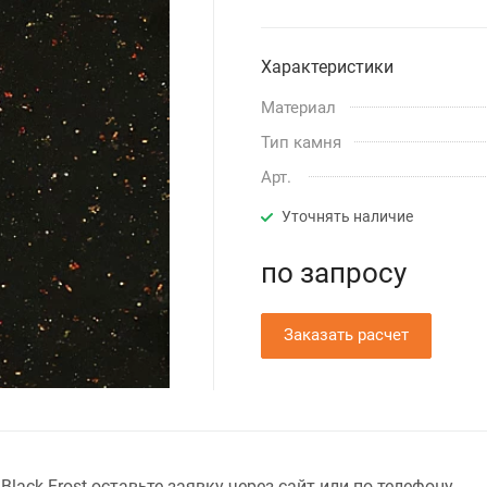
Характеристики
Материал
Тип камня
Арт.
Уточнять наличие
по зап
р
осу
Заказать расчет
Black Frost оставьте заявку через сайт или по телефону.