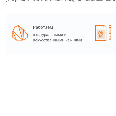
Работаем
с натуральными и
искусственными камнями