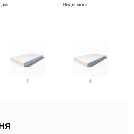
цам
Виды моек
5
6
ня