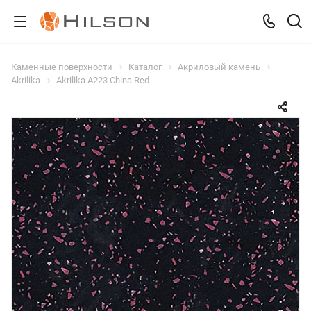
Каменные поверхности
Каталог
Акриловый камень
Akrilika
Akrilika A223 China Red