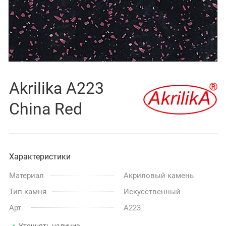
Akrilika A223
China Red
Характеристики
Материал
Акриловый камень
Тип камня
Искусственный
Арт.
A223