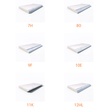
7H
8O
9F
10E
11K
12HL