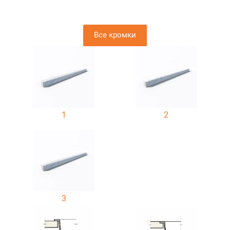
Все кромки
1
2
3